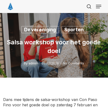
Skip
Menu
to
search
main
Close
content
Menu
De vereniging
Sporten
Salsa workshop voor het goede
doel
By
admin
01/02/2026
No Comments
Dans mee tijdens de salsa-workshop van Con Paso
Fino voor het goede doel op zaterdag 7 februari en