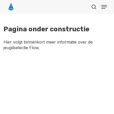
Skip
Menu
to
search
main
Close
content
Menu
Pagina
onder
constructie
Hier volgt binnenkort meer informatie over de
jeugdselectie Flow.