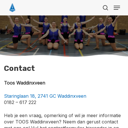
Skip
Menu
to
search
main
Close
content
Menu
Contact
Toos Waddinxveen
Staringlaan 18, 2741 GC Waddinxveen
0182 – 617 222
Heb je een vraag, opmerking of wil je meer informatie
over TOOS Waddinxveen? Neem dan gerust contact