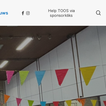
Help TOOS via
se
facebook
instagram
euws
sponsorkliks