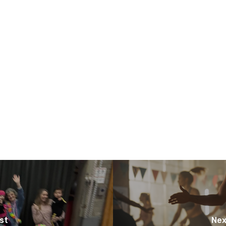
st
Nex