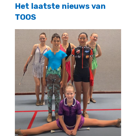
Skip
Het
laatste
nieuws
van
to
TOOS
main
Close
content
Menu